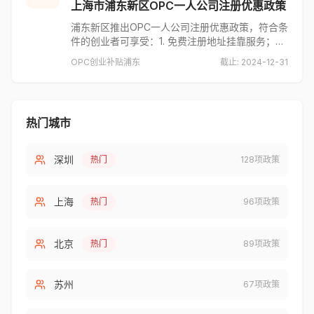
上海市浦东新区OPC一人公司注册优惠政策
浦东新区推出OPC一人公司注册优惠政策，符合条
件的创业者可享受：1. 免费注册地址挂靠服务；2.
首年代理记账费用减免50%；3. 一次性创业补贴
OPC
创业补贴
浦东
截止:
2024-12-31
5000元。适用对象为毕业5年内大学生、归国留学
生、高层次人才等。
热门城市
深圳
热门
128
项政策
上海
热门
96
项政策
北京
热门
89
项政策
苏州
67
项政策