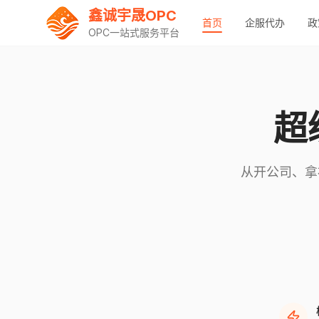
鑫诚宇晟OPC
首页
企服代办
政
OPC一站式服务平台
超
从开公司、拿