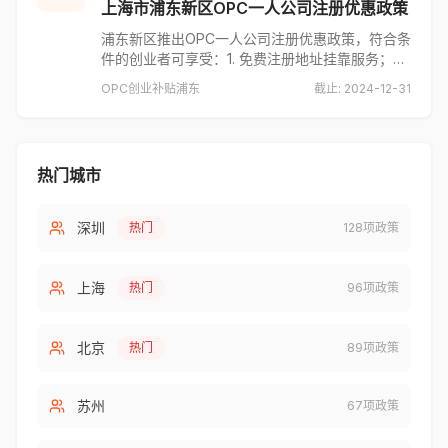
上海市浦东新区OPC一人公司注册优惠政策
浦东新区推出OPC一人公司注册优惠政策，符合条
件的创业者可享受：1. 免费注册地址挂靠服务；2.
首年代理记账费用减免50%；3. 一次性创业补贴
OPC
创业补贴
浦东
截止:
2024-12-31
5000元。适用对象为毕业5年内大学生、归国留学
生、高层次人才等。
热门城市
深圳
热门
128
项政策
上海
热门
96
项政策
北京
热门
89
项政策
苏州
67
项政策